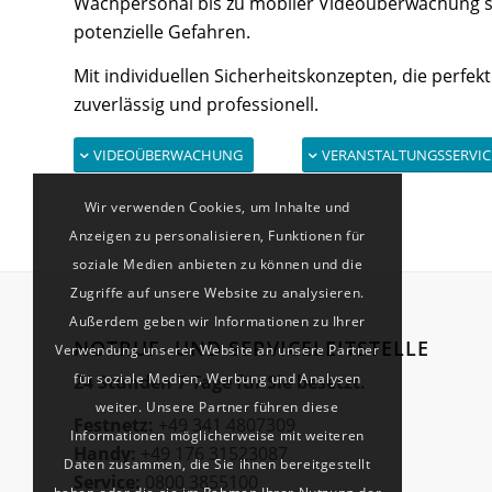
Wachpersonal bis zu mobiler Videoüberwachung so
potenzielle Gefahren.
Mit individuellen Sicherheitskonzepten, die perfek
zuverlässig und professionell.
VIDEOÜBERWACHUNG
VERANSTALTUNGSSERVIC
Wir verwenden Cookies, um Inhalte und
Anzeigen zu personalisieren, Funktionen für
soziale Medien anbieten zu können und die
Zugriffe auf unsere Website zu analysieren.
Außerdem geben wir Informationen zu Ihrer
NOTRUF- UND SERVICELEITSTELLE
Verwendung unserer Website an unsere Partner
für soziale Medien, Werbung und Analysen
24 Stunden 7 Tage für Sie besetzt.
weiter. Unsere Partner führen diese
Festnetz:
+49 341 4807309
Informationen möglicherweise mit weiteren
Handy:
+49 176 31523087
Daten zusammen, die Sie ihnen bereitgestellt
Service:
0800 3855100